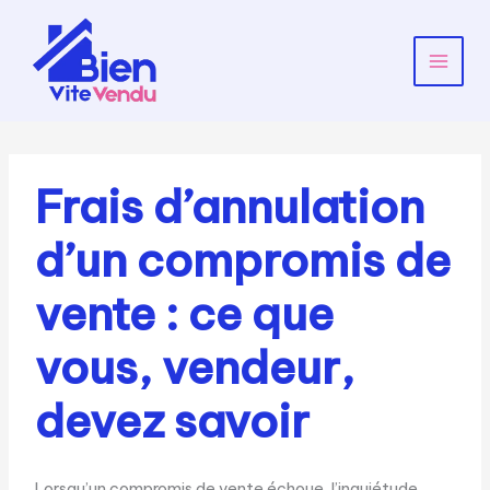
Aller
au
contenu
Main
Menu
Frais d’annulation
d’un compromis de
vente : ce que
vous, vendeur,
devez savoir
Lorsqu’un compromis de vente échoue, l’inquiétude