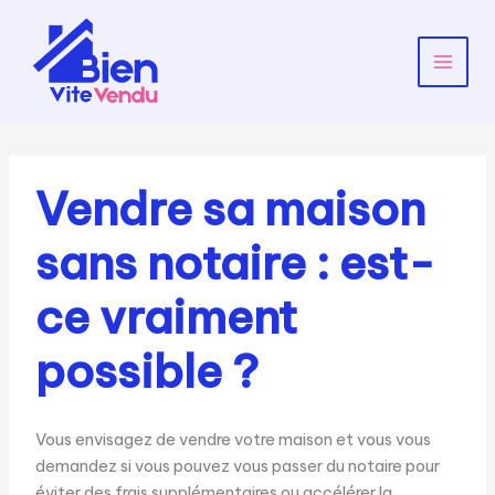
Aller
au
contenu
Main
Menu
Vendre sa maison
sans notaire : est-
ce vraiment
possible ?
Vous envisagez de vendre votre maison et vous vous
demandez si vous pouvez vous passer du notaire pour
éviter des frais supplémentaires ou accélérer la