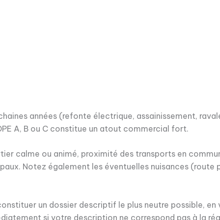
prochaines années (refonte électrique, assainissement, rav
DPE A, B ou C constitue un atout commercial fort.
quartier calme ou animé, proximité des transports en comm
cipaux. Notez également les éventuelles nuisances (route p
onstituer un dossier descriptif le plus neutre possible, en
diatement si votre description ne correspond pas à la réali