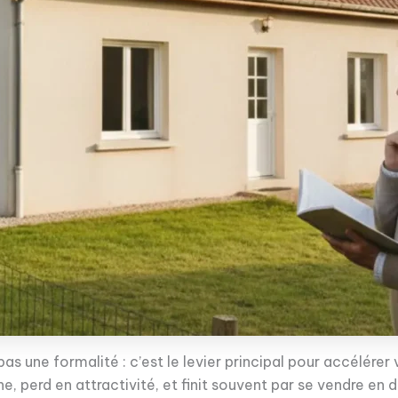
 pas une formalité : c’est le levier principal pour accélére
ne, perd en attractivité, et finit souvent par se vendre en 