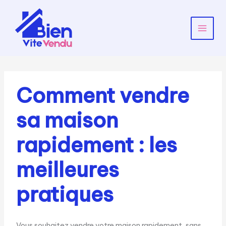
Aller
au
contenu
Main
Menu
Comment vendre
sa maison
rapidement : les
meilleures
pratiques
Vous souhaitez vendre votre maison rapidement, sans